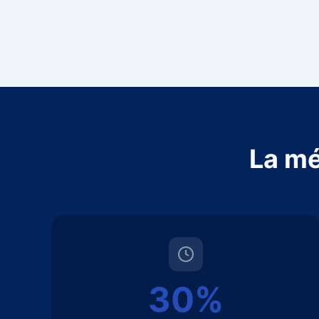
La mé
30%