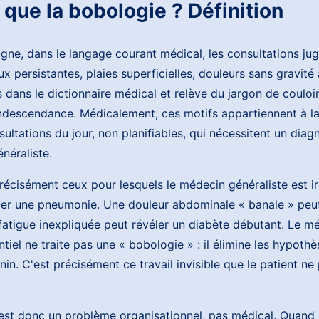
 que la bobologie ? Définition
gne, dans le langage courant médical, les consultations ju
oux persistantes, plaies superficielles, douleurs sans gravité
 dans le dictionnaire médical et relève du jargon de couloi
descendance. Médicalement, ces motifs appartiennent à l
nsultations du jour, non planifiables, qui nécessitent un diagn
néraliste.
récisément ceux pour lesquels le médecin généraliste est i
er une pneumonie. Une douleur abdominale « banale » peut
fatigue inexpliquée peut révéler un diabète débutant. Le m
ntiel ne traite pas une « bobologie » : il élimine les hypoth
in. C'est précisément ce travail invisible que le patient ne 
est donc un problème organisationnel, pas médical. Quand 