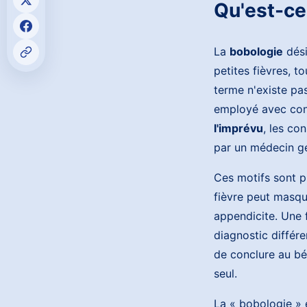
Qu'est-ce
La
bobologie
dési
petites fièvres, t
terme n'existe pas
employé avec con
l'imprévu
, les co
par un médecin gé
Ces motifs sont p
fièvre peut masqu
appendicite. Une 
diagnostic différe
de conclure au bén
seul.
La « bobologie » 