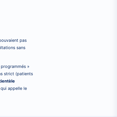
pouvaient pas
ltations sans
on programmés »
 strict (patients
tientèle
qui appelle le