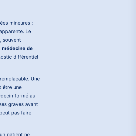
gées mineures :
 apparente. Le
r, souvent
a
médecine de
ostic différentiel
rremplaçable. Une
 être une
édecin formé au
èses graves avant
peut pas faire
un patient ne