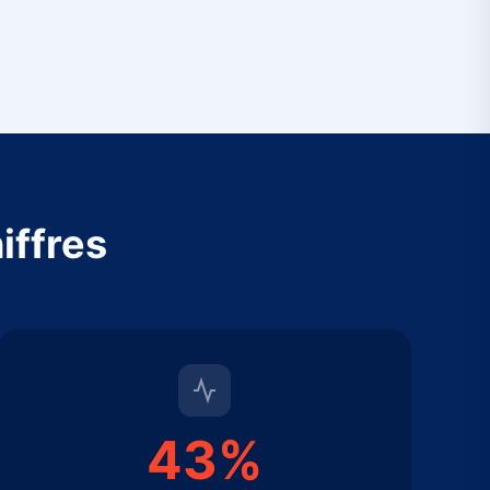
iffres
43%