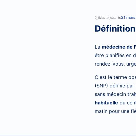
Mis à jour le
21 mars
Définition
La
médecine de l
être planifiés en
rendez-vous, urge
C'est le terme op
(SNP) définie par 
sans médecin trait
habituelle
du cent
matin pour une fi