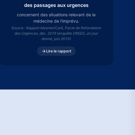
des passages aux urgences
concernent des situations relevant de la
médecine de l'imprévu.
Source : Rapport Mesnier/Carli, Pacte de Refondation
des Urgences, déc. 2019 (enquête DREES, un jour
donné, juin 2013)
Lire le rapport